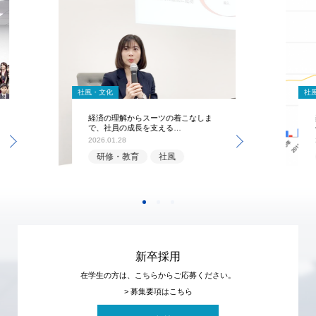
社風・文化
社
経済の理解からスーツの着こなしま
で、社員の成長を支える…
2026.01.28
研修・教育
社風
新卒採用
在学生の方は、こちらからご応募ください。
> 募集要項はこちら