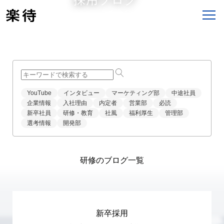
すべての記事
イベント
採用サイト
採用
業務内容
社風・文化
YouTube
インタビュー
マーケティング部
中途社員
企業情報
入社理由
内定者
営業部
必読
新卒社員
研修・教育
社風
福利厚生
管理部
選考情報
開発部
研修のブログ一覧
新卒採用