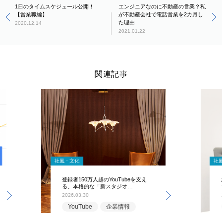
1日のタイムスケジュール公開！
エンジニアなのに不動産の営業？私
【営業職編】
が不動産会社で電話営業を2カ月し
た理由
2020.12.14
2021.01.22
関連記事
社風・文化
社
登録者150万人超のYouTubeを支え
る、本格的な「新スタジオ…
2026.03.30
YouTube
企業情報