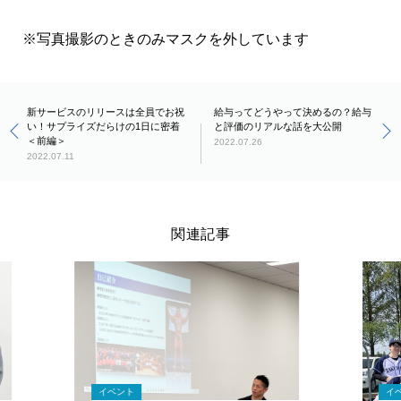
※写真撮影のときのみマスクを外しています
新サービスのリリースは全員でお祝
給与ってどうやって決めるの？給与
い！サプライズだらけの1日に密着
と評価のリアルな話を大公開
＜前編＞
2022.07.26
2022.07.11
関連記事
イベント
イ