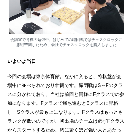
会議室で将棋の勉強中。はじめての職団戦ではチェスクロックに
悪戦苦闘したため、会社でチェスクロックを購入しました
いよいよ当日
今回の会場は東京体育館。なかに入ると、将棋盤が会
場中に並べられており壮観です。職団戦はS～Fのクラ
スに分かれており、当社は前回と同様にFクラスでの参
加になります。Fクラスで勝ち進むとEクラスに昇格
し、Sクラスが最も上になります。Fクラスはもっとも
ランクが低いのですが、初出場のチームは必ずFクラス
からスタートするため、稀に驚くほど強い人とあたっ