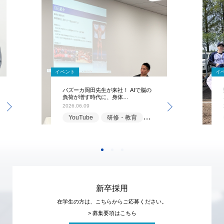
イベント
イ
バズーカ岡田先生が来社！ AIで脳の
負荷が増す時代に、身体…
2026.06.09
YouTube
研修・教育
福利厚生
新卒採用
在学生の方は、こちらからご応募ください。
> 募集要項はこちら