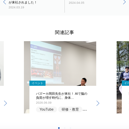
が来社されました！
2024.04.05
2024.03.19
関連記事
イベント
イ
バズーカ岡田先生が来社！ AIで脳の
負荷が増す時代に、身体…
2026.06.09
YouTube
研修・教育
福利厚生