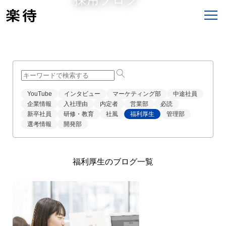
すべての記事
イベント
採用サイト
採用
業務内容
社風・文化
YouTube
インタビュー
マーケティング部
中途社員
企業情報
入社理由
内定者
営業部
必読
新卒社員
研修・教育
社風
福利厚生
管理部
選考情報
開発部
福利厚生のブログ一覧