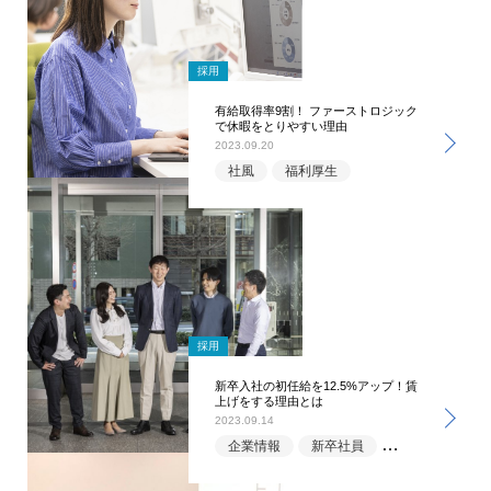
採用
有給取得率9割！ ファーストロジック
で休暇をとりやすい理由
2023.09.20
社風
福利厚生
採用
新卒入社の初任給を12.5%アップ！賃
上げをする理由とは
2023.09.14
企業情報
新卒社員
福利厚生