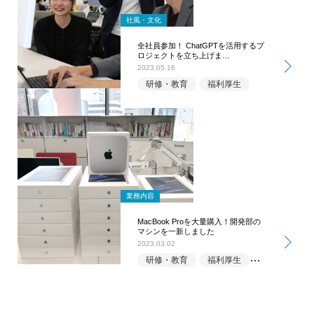
社風・文化
全社員参加！ ChatGPTを活用するプ
ロジェクトを立ち上げま…
2023.05.16
研修・教育
福利厚生
業務内容
MacBook Proを大量購入！開発部の
マシンを一新しました
2023.03.02
研修・教育
福利厚生
開発部
1
2
3