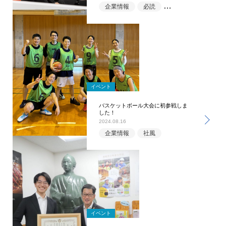
企業情報
必読
福利厚生
イベント
バスケットボール大会に初参戦しま
した！
2024.08.16
企業情報
社風
イベント