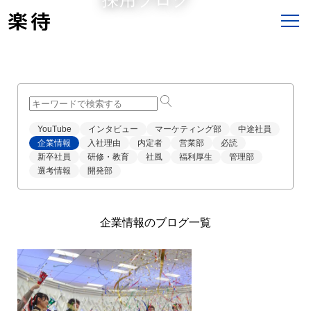
すべての記事
イベント
採用サイト
採用
業務内容
社風・文化
YouTube
インタビュー
マーケティング部
中途社員
企業情報
入社理由
内定者
営業部
必読
新卒社員
研修・教育
社風
福利厚生
管理部
選考情報
開発部
企業情報のブログ一覧