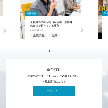
業務内容
業
全社員の99%が毎日AI活用。楽待株
式会社で起きている変化
2026.05.14
企業情報
社風
新卒採用
在学生の方は、こちらからご応募ください。
> 募集要項はこちら
エントリー