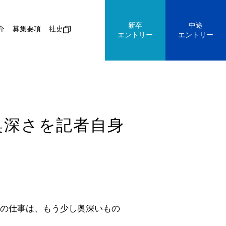
新卒
中途
介
募集要項
社史
エントリー
エントリー
奥深さを記者自身
の仕事は、もう少し奥深いもの