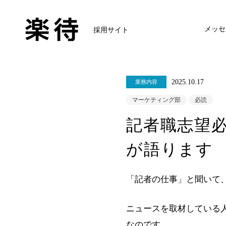
メッセ
採用サイト
2025.10.17
業務内容
マーケティング部
必読
記者職志望
が語ります
「記者の仕事」と聞いて
ニュースを取材している
なのです。