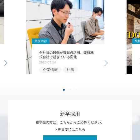
業務内容
業
全社員の99%が毎日AI活用。楽待株
式会社で起きている変化
2026.05.14
企業情報
社風
新卒採用
在学生の方は、こちらからご応募ください。
> 募集要項はこちら