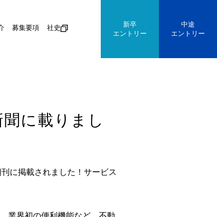
新卒
中途
介
募集要項
社史
エントリー
エントリー
新聞に載りまし
朝刊に掲載されました！サービス
、業界初の便利機能など、不動