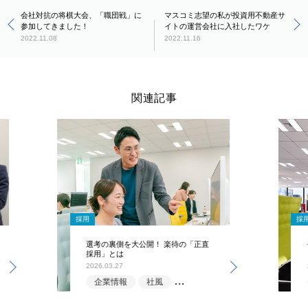
会社対抗の将棋大会、「職団戦」に
マスコミ志望の私が投資用不動産サ
参加してきました！
イトの運営会社に入社したワケ
2022.11.08
2022.11.16
関連記事
採用
採
選考の裏側を大公開！ 楽待の「正直
採用」とは
2026.03.27
企業情報
社風
選考情報