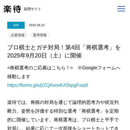
採用サイト
採用
2025.08.20
企業情報
選考情報
プロ棋士とガチ対局！第4回「将棋選考」を
2025年9月20日（土）に開催
<将棋選考のご応募はこちら！> ※Googleフォームへ
移動します
https://forms.gle/jrZQAwwKA5kpgFwp8
楽待では、将棋の対局を通じて論理的思考力や状況判
断力、姿勢を評価する特別な選考「将棋選考」を定期
的に開催しています。将棋選考は、プロ棋士と平手で
対局し、結果に応じて一次面接をショートカットでき