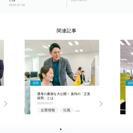
2025.08.25
2025.07.18
関連記事
採用
採
選考の裏側を大公開！ 楽待の「正直
採用」とは
2026.03.27
企業情報
社風
選考情報