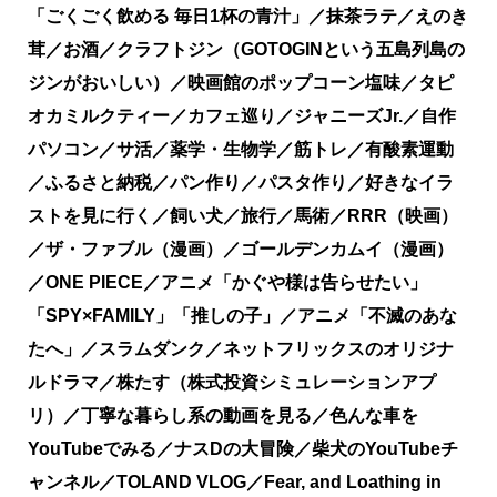
「ごくごく飲める 毎日1杯の青汁」／抹茶ラテ／えのき
茸／お酒／クラフトジン（GOTOGINという五島列島の
ジンがおいしい）／映画館のポップコーン塩味／タピ
オカミルクティー／カフェ巡り／ジャニーズJr.／自作
パソコン／サ活／薬学・生物学／筋トレ／有酸素運動
／ふるさと納税／パン作り／パスタ作り／好きなイラ
ストを見に行く／飼い犬／旅行／馬術／RRR（映画）
／ザ・ファブル（漫画）／ゴールデンカムイ（漫画）
／ONE PIECE／アニメ「かぐや様は告らせたい」
「SPY×FAMILY」「推しの子」／アニメ「不滅のあな
たへ」／スラムダンク／ネットフリックスのオリジナ
ルドラマ／株たす（株式投資シミュレーションアプ
リ）／丁寧な暮らし系の動画を見る／色んな車を
YouTubeでみる／ナスDの大冒険／柴犬のYouTubeチ
ャンネル／TOLAND VLOG／Fear, and Loathing in