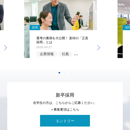
採用
採
選考の裏側を大公開！ 楽待の「正直
採用」とは
2026.03.27
企業情報
社風
選考情報
新卒採用
在学生の方は、こちらからご応募ください。
> 募集要項はこちら
エントリー