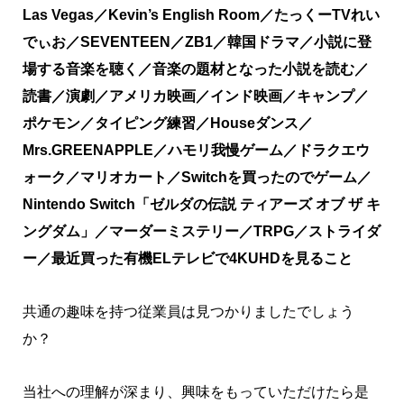
Las Vegas／Kevin’s English Room／たっくーTVれい
でぃお／SEVENTEEN／ZB1／韓国ドラマ／小説に登
場する音楽を聴く／音楽の題材となった小説を読む／
読書／演劇／アメリカ映画／インド映画／キャンプ／
ポケモン／タイピング練習／Houseダンス／
Mrs.GREENAPPLE／ハモリ我慢ゲーム／ドラクエウ
ォーク／マリオカート／Switchを買ったのでゲーム／
Nintendo Switch「ゼルダの伝説 ティアーズ オブ ザ キ
ングダム」／マーダーミステリー／TRPG／ストライダ
ー／最近買った有機ELテレビで4KUHDを見ること
共通の趣味を持つ従業員は見つかりましたでしょう
か？
当社への理解が深まり、興味をもっていただけたら是