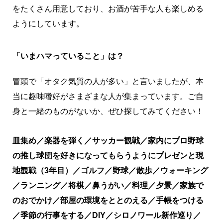
をたくさん用意しており、お酒が苦手な人も楽しめる
ようにしています。
「いまハマっていること」は？
冒頭で「オタク気質の人が多い」と言いましたが、本
当に趣味嗜好がさまざまな人が集まっています。ご自
身と一緒のものがないか、ぜひ探してみてください！
皿集め／楽器を弾く／サッカー観戦／家内にプロ野球
の推し球団を好きになってもらうようにプレゼンと現
地観戦（3年目）／ゴルフ／野球／散歩／ウォーキング
／ランニング／将棋／鼻うがい／料理／夕景／家族で
のおでかけ／部屋の環境をととのえる／手帳をつける
／季節の行事をする／DIY／シロノワール新作巡り／