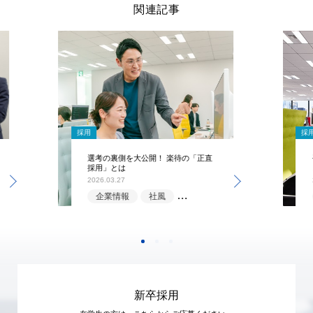
関連記事
採用
採
選考の裏側を大公開！ 楽待の「正直
採用」とは
2026.03.27
企業情報
社風
選考情報
新卒採用