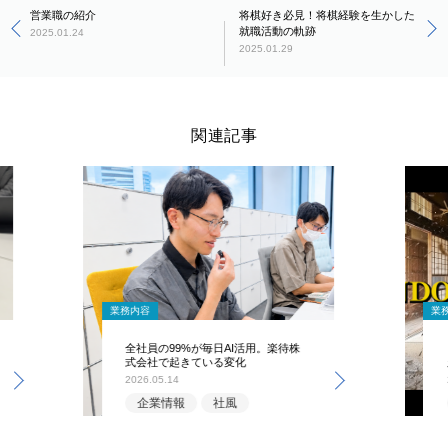
営業職の紹介
将棋好き必見！将棋経験を生かした
就職活動の軌跡
2025.01.24
2025.01.29
関連記事
業務内容
業
全社員の99%が毎日AI活用。楽待株
式会社で起きている変化
2026.05.14
企業情報
社風