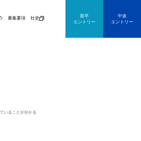
新卒
中途
介
募集要項
社史
エントリー
エントリー
ていることが分かる