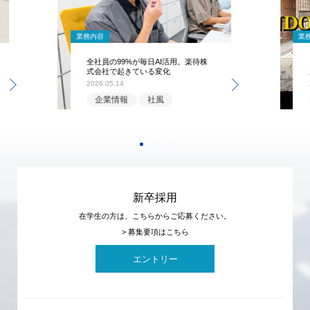
業務内容
業
全社員の99%が毎日AI活用。楽待株
式会社で起きている変化
2026.05.14
企業情報
社風
新卒採用
在学生の方は、こちらからご応募ください。
> 募集要項はこちら
エントリー